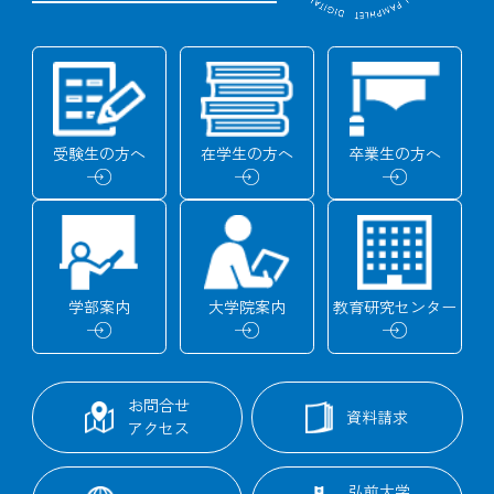
受験生の
方へ
在学生の
方へ
卒業生の
方へ
学部
案内
大学院
案内
教育研究
センター
お問合せ
資料請求
アクセス
弘前大学