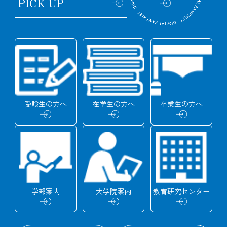
PICK UP
受験生の
方へ
在学生の
方へ
卒業生の
方へ
学部
案内
大学院
案内
教育研究
センター