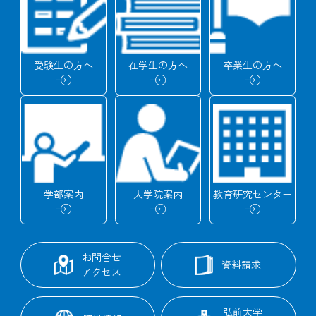
受験生の
方へ
在学生の
方へ
卒業生の
方へ
学部
案内
大学院
案内
教育研究
センター
お問合せ
資料請求
アクセス
弘前大学