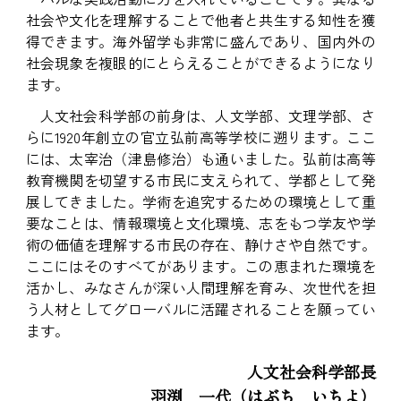
社会や文化を理解することで他者と共生する知性を獲
得できます。海外留学も非常に盛んであり、国内外の
社会現象を複眼的にとらえることができるようになり
ます。
人文社会科学部の前身は、人文学部、文理学部、さ
らに1920年創立の官立弘前高等学校に遡ります。ここ
には、太宰治（津島修治）も通いました。弘前は高等
教育機関を切望する市民に支えられて、学都として発
展してきました。学術を追究するための環境として重
要なことは、情報環境と文化環境、志をもつ学友や学
術の価値を理解する市民の存在、静けさや自然です。
ここにはそのすべてがあります。この恵まれた環境を
活かし、みなさんが深い人間理解を育み、次世代を担
う人材としてグローバルに活躍されることを願ってい
ます。
人文社会科学部長
羽渕 一代（はぶち いちよ）