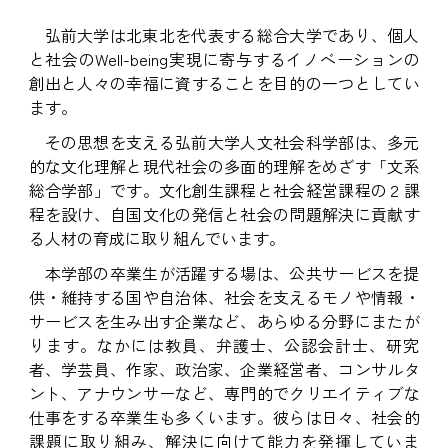
弘前大学は北東北を代表する総合大学であり、個人
と社会のWell-being実現に寄与するイノベーションの
創出と人々の幸福に資することを目的の一つとしてい
ます。
その思想を支える弘前大学人文社会科学部は、多元
的な文化理解と現代社会の多面的理解をめざす「文系
総合学部」です。文化創生課程と社会経営課程の２課
程を設け、自国文化の発信と社会の問題解決に貢献す
る人材の育成に取り組んでいます。
本学部の卒業生が活躍する場は、公共サービスを提
供・維持する国や自治体、社会を支えるモノや情報・
サービスを生み出す企業など、あらゆる分野にまたが
ります。なかには教員、弁護士、公認会計士、研究
者、学芸員、作家、政治家、企業経営者、コンサルタ
ント、アナウンサーなど、専門的でクリエイティブな
仕事をする卒業生も多くいます。彼らは日々、社会的
課題に取り組み、解決に向けて能力を発揮していま