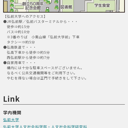
【弘前大学へのアクセス】
●JR弘前駅／弘前バスターミナルから・・・
徒歩⇒約15分
バス⇒約10分
※3番のりば 小栗山線「弘前大学前」下車
タクシー⇒約5分
●弘南鉄道で・・・
弘高下車から徒歩⇒約5分
西弘前駅から徒歩⇒約7分
●自家用車で・・・
構内には十分な駐車スペースがございません。
なるべく公共交通機関等をご利用下さい。
やむを得ない場合は正門で手続きをして下さい。
Link
学内機関
弘前大学
弘前大学人文社会科学部・人文社会科学研究科