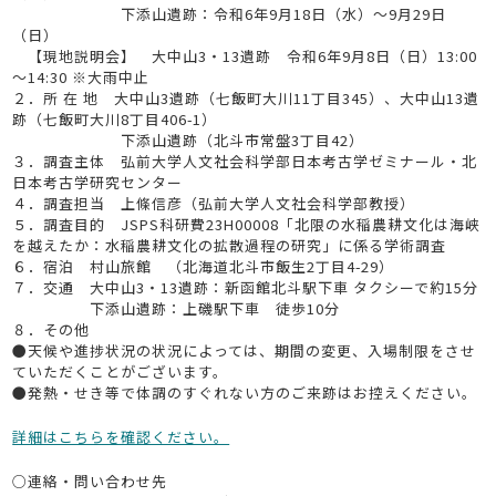
下添山遺跡：令和6年9月18日（水）～9月29日
（日）
【現地説明会】 大中山3・13遺跡 令和6年9月8日（日）13:00
～14:30 ※大雨中止
２．所 在 地 大中山3遺跡（七飯町大川11丁目345）、大中山13遺
跡（七飯町大川8丁目406-1）
下添山遺跡（北斗市常盤3丁目42）
３．調査主体 弘前大学人文社会科学部日本考古学ゼミナール・北
日本考古学研究センター
４．調査担当 上條信彦（弘前大学人文社会科学部教授）
５．調査目的 JSPS科研費23H00008「北限の水稲農耕文化は海峡
を越えたか：水稲農耕文化の拡散過程の研究」に係る学術調査
６．宿泊 村山旅館 （北海道北斗市飯生2丁目4-29）
７．交通 大中山3・13遺跡：新函館北斗駅下車 タクシーで約15分
下添山遺跡：上磯駅下車 徒歩10分
８．その他
●天候や進捗状況の状況によっては、期間の変更、入場制限をさせ
ていただくことがございます。
●発熱・せき等で体調のすぐれない方のご来跡はお控えください。
詳細はこちらを確認ください。
○連絡・問い合わせ先