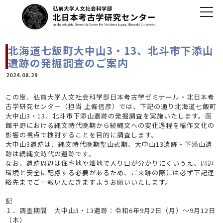
北海道七飯町大中山3・13、北斗市下添山
遺跡の発掘調査のご案内
2024.08.29
この度、弘前大学人文社会科学部日本考古学ゼミナール・北日本考
古学研究センター（担当 上條信彦）では、下記の通り北海道七飯町
大中山3・13、北斗市下添山遺跡の発掘調査を実施いたします。函
館平野における縄文時代晩期から続縄文への変化過程を稲作文化の
影響の視点で検討することを目的に調査します。
大中山3遺跡は、縄文時代晩期聖山式期、大中山13遺跡・下添山遺
跡は続縄文時代の遺跡です。
なお、遺跡周辺は住宅地や畑地で入り口が分かりにくいうえ、周辺
環境と安全に配慮する必要があるため、ご来跡の際には必ず下記連
絡先までご一報いただきますようお願いいたします。
記
１．調査期間 大中山3・13遺跡：令和6年9月2日（月）～9月12日
（木）