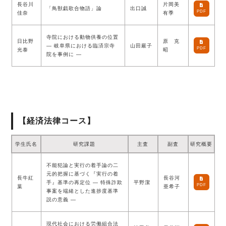
長谷川
片岡美
「鳥獣戯歌合物語」論
出口誠
PDF
佳奈
有季
寺院における動物供養の位置
日比野
原 克
― 岐阜県における臨済宗寺
山田嚴子
PDF
光泰
昭
院を事例に ―
【経済法律コース】
学生氏名
研究課題
主査
副査
研究概要
不能犯論と実行の着手論の二
元的把握に基づく『実行の着
長牛紅
長谷河
手』基準の再定位 ― 特殊詐欺
平野潔
PDF
葉
亜希子
事案を端緒とした進捗度基準
説の意義 ―
現代社会における労働組合法