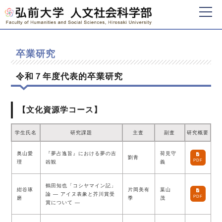
卒業研究
令和７年度代表的卒業研究
【文化資源学コース】
学生氏名
研究課題
主査
副査
研究概要
奥山愛
『夢占逸旨』における夢の吉
荷見守
劉青
PDF
理
凶観
義
鶴⽥知也「コシヤマイン記」
紺⾕琢
片岡美有
葉山
論 ― アイヌ表象と芥川賞受
PDF
磨
季
茂
賞について ―