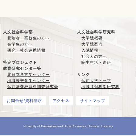
人文社会科学部
人文社会科学研究科
受験者・高校生の方へ
大学院概要
在学生の方へ
大学院案内
研究・社会連携情報
入試情報
社会人の方へ
特定プロジェクト
院生生活・進路
教育研究センター等
北日本考古学センター
リンク
地域未来創生センター
弘前大学トップ
弘前藩藩校資料調査研究会
地域共創科学研究科
お問合せ/資料請求
アクセス
サイトマップ
© Faculty of Humanities and Social Sciences, Hirosaki University