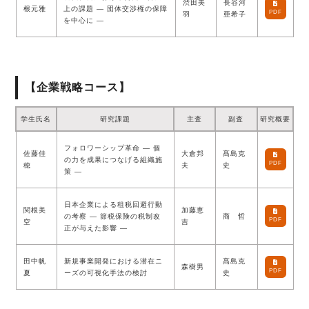
渋田美
長谷河
根元雅
上の課題 ― 団体交渉権の保障
PDF
羽
亜希子
を中心に ―
【企業戦略コース】
学生氏名
研究課題
主査
副査
研究概要
フォロワーシップ革命 ― 個
佐藤佳
大倉邦
髙島克
の力を成果につなげる組織施
PDF
穂
夫
史
策 ―
日本企業による租税回避行動
関根美
加藤恵
の考察 ― 節税保険の税制改
商 哲
PDF
空
吉
正が与えた影響 ―
田中帆
新規事業開発における潜在ニ
髙島克
森樹男
PDF
夏
ーズの可視化手法の検討
史