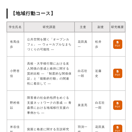
【地域行動コース】
学生氏名
研究課題
主査
副査
研究概要
公共空間を開く「オープンカ
有馬佳
花田真
松井
フェ」 ― ウォーカブルなまち
PDF
歩
一
歩
づくりの可能性 ―
⾼校・⼤学移⾏期における友
⼈関係の形成と維持に関する
⼩野杏
白石壮
近藤
質的⽐較 ― 「制度的な関係保
PDF
佳
一郎
史
証」と「能動的⾏動」の関連
性に着⽬して ―
障害者の社会的包摂をめぐる
野村侑
支援ネットワークの形成 ― 青
白石壮
泉直亮
PDF
以
森県における地域移行支援の
一郎
事例から ―
米谷佳
羽渕一
花田真
貧困と格差に関する言説研究
PDF
祐
代
一