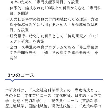
向上のための「専門技能系科目」を設置
・体系的に編成された100以上の科目からなる「専門科
目」を開講
・人文社会科学の複数の専門領域にわたる理論・方法
論を領域横断的に活用するための「多領域横断型科
目」を設置
・研究指導に特化した科目として「特別研究／プロジ
ェクト研究」を実施
・全コース共通の教育プログラムである「修士学位論
文等中間報告会」「修士学位論文等成果発表会」を
開催
3つのコース
本研究科は、「人文社会科学専攻」の一専攻構成とし、
その下に「文化芸術コース（文化財論、日本語・日本文
学、思想・芸術科学）」「現代共生コース（言語科学、
歴史地域学、国際地域論、現代法政論）」「政策科学コ