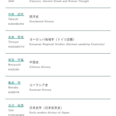
IMAI
Classics, Ancient Greek and Roman Thought
中村 武司
西洋史
Takeshi
Occidental History
NAKAMURA
永本 哲也
ヨーロッパ地域学（ドイツ語圏）
Tetsuya
European Regional Studies (German-speaking Countries)
NAGAMOTO
荷見 守義
中国史
Moriyoshi
Chinese History
HASUMI
亀谷 学
ユーラシア史
Manabu
Eurasian History
KAMEYA
古川 祐貴
日本史学（日本近世史）
Yuki
Early modern history of Japan
FURUKAWA