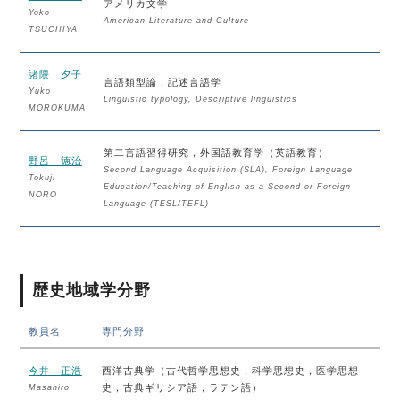
アメリカ文学
Yoko
American Literature and Culture
TSUCHIYA
諸隈 夕子
言語類型論，記述言語学
Yuko
Linguistic typology, Descriptive linguistics
MOROKUMA
第二言語習得研究，外国語教育学（英語教育）
野呂 徳治
Second Language Acquisition (SLA), Foreign Language
Tokuji
Education/Teaching of English as a Second or Foreign
NORO
Language (TESL/TEFL)
歴史地域学分野
教員名
専門分野
今井 正浩
西洋古典学（古代哲学思想史，科学思想史，医学思想
史，古典ギリシア語，ラテン語）
Masahiro