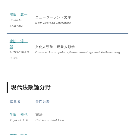
澤田 真一
ニュージーランド文学
Shinichi
New Zealand Literature
SAWADA
諏訪 淳一
郎
文化人類学，現象人類学
JUN’ICHIRO
Cultural Anthropology,Phenomenology and Anthropology
Suwa
現代法政論分野
教員名
専門分野
生田 裕也
憲法
Yuya IKUTA
Constitutional Law