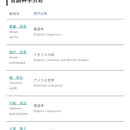
言語科学分野
教員名
専門分野
齋藤 章吾
英語学
Shogo
English Linguistics
SAITO
畑中 杏美
イギリス小説
Azumi
English Literature and British Studies
HATANAKA
堀 智弘
アメリカ文学
Tomohiro
American Literature
HORI
中島 崇法
英語学
Takanori
English Linguistics
NAKASHIMA
土屋 陽子