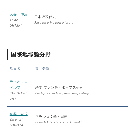
大谷 伸治
日本近現代史
Shinji
Japanese Modern History
OHTANI
国際地域論分野
教員名
専門分野
ディオ，ロ
ドルフ
詩学,フレンチ・ポップス研究
RODOLPHE
Poetry, French popular songwriting
Diot
泉谷 安規
フランス文学・思想
Yasunori
French Literature and Thought
IZUMIYA