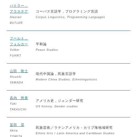
バトラー，
アラステア
コーパス言語学，プログラミング言語
Alastair
Corpus Lingusitics, Programming Languages
BUTLER
フールト，
フォルカー
平和論
Volker
Peace Studies
FUHRT
山田 敦士
現代中国論，民族言語学
Atsushi
Modern China Studies, Ethnolinguistics
YAMADA
高内 悠貴
アメリカ史，ジェンダー研究
Yuki
US history, Gender studies
TAKAUCHI
冨田 晃
民族芸術／ラテンアメリカ・カリブ海地域研究
Akira
Ethnic Arts / Latin America and Caribbean Studies
TOMITA