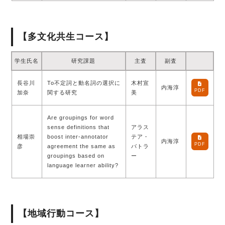
【多文化共生コース】
学生氏名
研究課題
主査
副査
長谷川
To不定詞と動名詞の選択に
木村宣
内海淳
PDF
加奈
関する研究
美
Are groupings for word
sense definitions that
アラス
相場崇
boost inter-annotator
テア・
内海淳
PDF
彦
agreement the same as
バトラ
groupings based on
ー
language learner ability?
【地域行動コース】