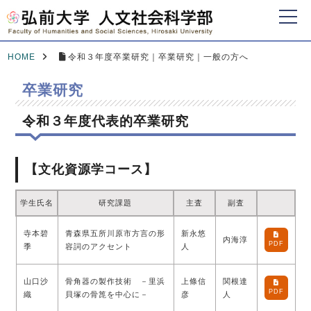
HOME
令和３年度卒業研究｜卒業研究｜一般の方へ
卒業研究
令和３年度代表的卒業研究
【文化資源学コース】
学生氏名
研究課題
主査
副査
寺本碧
青森県五所川原市方言の形
新永悠
内海淳
PDF
季
容詞のアクセント
人
山口沙
骨角器の製作技術 －里浜
上條信
関根達
PDF
織
貝塚の骨箆を中心に－
彦
人