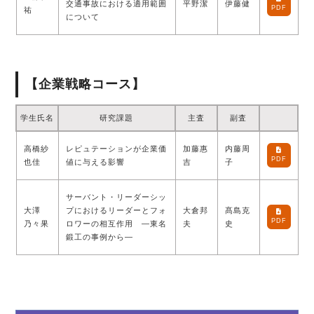
交通事故における適用範囲
平野潔
伊藤健
PDF
祐
について
【企業戦略コース】
学生氏名
研究課題
主査
副査
高橋紗
レピュテーションが企業価
加藤惠
内藤周
PDF
也佳
値に与える影響
吉
子
サーバント・リーダーシッ
大澤
プにおけるリーダーとフォ
大倉邦
髙島克
PDF
乃々果
ロワーの相互作用 ―東名
夫
史
鍛工の事例から―