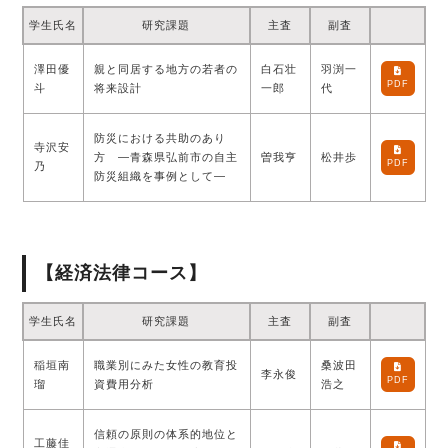
学生氏名
研究課題
主査
副査
澤⽥優
親と同居する地⽅の若者の
白石壮
羽渕一
PDF
⽃
将来設計
一郎
代
防災における共助のあり
寺沢安
方 ―青森県弘前市の自主
曽我亨
松井歩
PDF
乃
防災組織を事例として―
【経済法律コース】
学生氏名
研究課題
主査
副査
稲垣南
職業別にみた女性の教育投
桑波田
李永俊
PDF
瑠
資費用分析
浩之
信頼の原則の体系的地位と
工藤佳