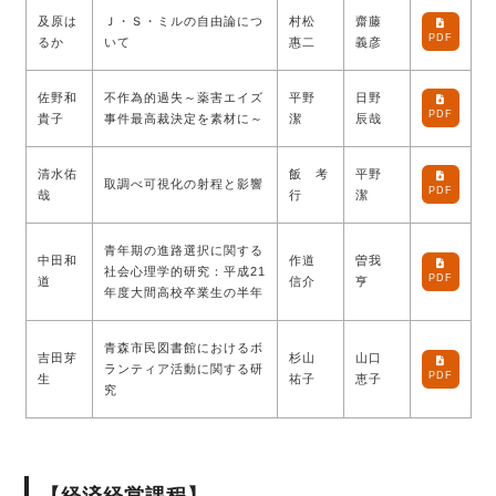
及原は
Ｊ・Ｓ・ミルの自由論につ
村松
齋藤
PDF
るか
いて
惠二
義彦
佐野和
不作為的過失～薬害エイズ
平野
日野
PDF
貴子
事件最高裁決定を素材に～
潔
辰哉
清水佑
飯 考
平野
取調べ可視化の射程と影響
PDF
哉
行
潔
青年期の進路選択に関する
中田和
作道
曽我
社会心理学的研究：平成21
PDF
道
信介
亨
年度大間高校卒業生の半年
青森市民図書館におけるボ
吉田芽
杉山
山口
ランティア活動に関する研
PDF
生
祐子
恵子
究