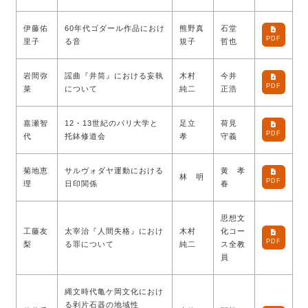
伊藤佑
60年代ゴダール作品におけ
熊野真
石堂
PDF
里子
る音
規子
哲也
岩間弥
謡曲『井筒』における妄執
木村
今井
PDF
菜
について
純二
正浩
嘉瀬智
12・13世紀のパリ大学と
足立
荷見
PDF
代
托鉢修道会
孝
守義
菊地恵
サルヴォダヤ運動における
黄 孝
林 明
PDF
理
日印関係
春
思想文
工藤友
太宰治『人間失格』におけ
木村
化コー
PDF
梨
る罪について
純二
ス全教
員
縄文時代亀ケ岡文化におけ
る剥片石器の地域性