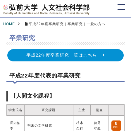
HOME
平成22年度卒業研究｜卒業研究｜一般の方へ
卒業研究
平成22年度卒業研究一覧はこちら
平成22年度代表的卒業研究
【人間文化課程】
学生氏名
研究課題
主査
副査
長内佑
植木
荷見
明末の文学研究
PDF
季
久行
守義