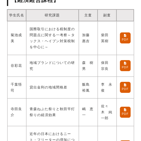
【経済経営課程】
学生氏名
研究課題
主査
副査
国際取引における税制度の
菊池成
問題点に関する一考察～タ
加藤
柴田
PDF
美
ックス・ヘイブン対策税制
惠吉
英樹
を中心に～
地域ブランドについての研
森 樹
保田
谷彩花
PDF
究
男
宗良
千葉悟
飯島
李 永
貸出金利の地域間格差
PDF
司
裕胤
俊
佐々
寺田良
青森ねぶた祭りと秋田竿灯
嶋 恵
木 純
PDF
介
祭りの経済効果
一
一郎
近年の日本におけるニー
ト・フリーターの増加につ