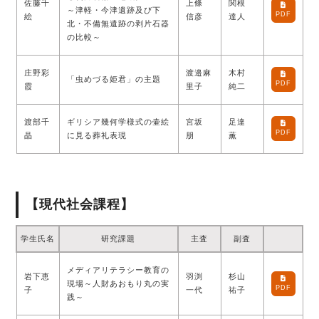
佐藤千
上條
関根
～津軽・今津遺跡及び下
PDF
絵
信彦
達人
北・不備無遺跡の剥片石器
の比較～
庄野彩
渡邉麻
木村
「虫めづる姫君」の主題
PDF
霞
里子
純二
渡部千
ギリシア幾何学様式の壷絵
宮坂
足達
PDF
晶
に見る葬礼表現
朋
薫
【現代社会課程】
学生氏名
研究課題
主査
副査
メディアリテラシー教育の
岩下恵
羽渕
杉山
現場～人財あおもり丸の実
PDF
子
一代
祐子
践～