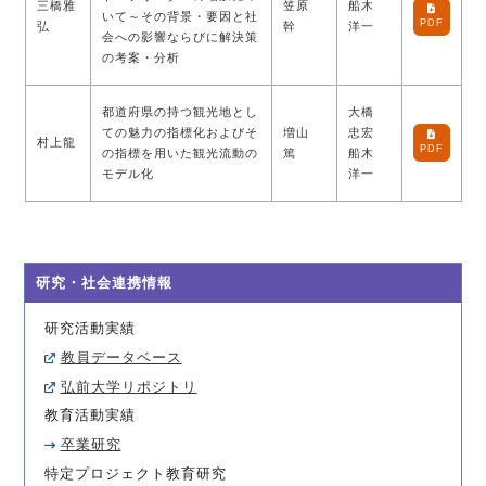
三橋雅
笠原
船木
いて～その背景・要因と社
PDF
弘
幹
洋一
会への影響ならびに解決策
の考案・分析
都道府県の持つ観光地とし
大橋
ての魅力の指標化およびそ
増山
忠宏
村上龍
PDF
の指標を用いた観光流動の
篤
船木
モデル化
洋一
研究・社会連携情報
研究活動実績
教員データベース
弘前大学リポジトリ
教育活動実績
卒業研究
特定プロジェクト教育研究