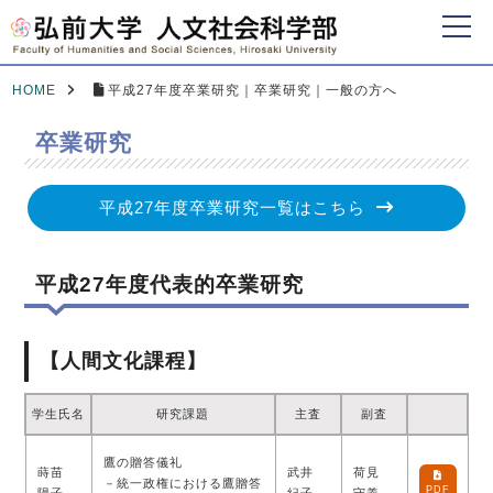
HOME
平成27年度卒業研究｜卒業研究｜一般の方へ
卒業研究
平成27年度卒業研究一覧はこちら
平成27年度代表的卒業研究
【人間文化課程】
学生氏名
研究課題
主査
副査
鷹の贈答儀礼
蒔苗
武井
荷見
－統一政権における鷹贈答
PDF