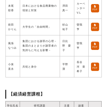
カーペ
末尾
日本における食品廃棄物の
澤田
ンター
PDF
彩香
現状と対策
真一
V.L
前田
杉山
曽我
大学生の「自由時間」
PDF
かりん
祐子
亨
集団における謝罪の心理－
日比
風張
曽我
集団のまとまりが謝罪者の
野 愛
PDF
なつみ
亨
気持ちに与える影響－
子
長谷
小泉
平野
共犯と身分
河 亜
PDF
直永
潔
希子
【経済経営課程】
学生氏名
研究課題
主査
副査