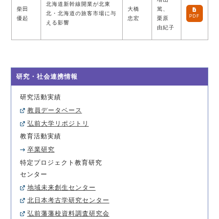
北海道新幹線開業が北東
柴田
大橋
篤、
北・北海道の旅客市場に与
PDF
優起
忠宏
栗原
える影響
由紀子
研究・社会連携情報
研究活動実績
教員データベース
弘前大学リポジトリ
教育活動実績
卒業研究
特定プロジェクト教育研究
センター
地域未来創生センター
北日本考古学研究センター
弘前藩藩校資料調査研究会