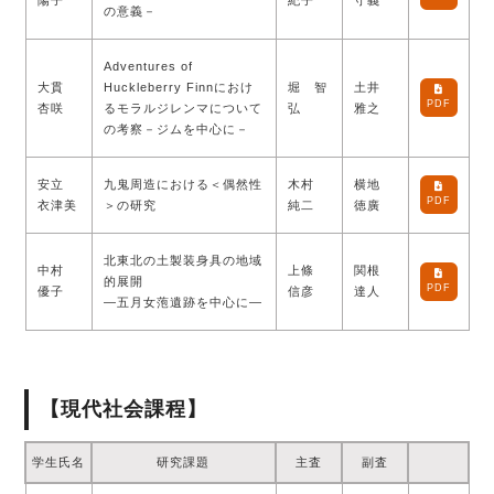
陽子
紀子
守義
の意義－
Adventures of
大貫
Huckleberry Finnにおけ
堀 智
土井
PDF
杏咲
るモラルジレンマについて
弘
雅之
の考察－ジムを中心に－
安立
九鬼周造における＜偶然性
木村
横地
PDF
衣津美
＞の研究
純二
徳廣
北東北の土製装身具の地域
中村
上條
関根
的展開
PDF
優子
信彦
達人
―五月女萢遺跡を中心に―
【現代社会課程】
学生氏名
研究課題
主査
副査