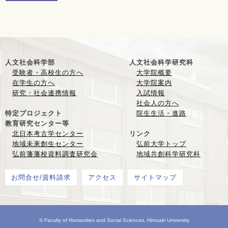
人文社会科学部
人文社会科学研究科
受験者・高校生の方へ
大学院概要
在学生の方へ
大学院案内
研究・社会連携情報
入試情報
社会人の方へ
特定プロジェクト
院生生活・進路
教育研究センター等
北日本考古学センター
リンク
地域未来創生センター
弘前大学トップ
弘前藩藩校資料調査研究会
地域共創科学研究科
お問合せ/資料請求
アクセス
サイトマップ
© Faculty of Humanities and Social Sciences, Hirosaki University