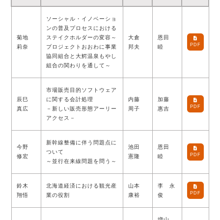
ソーシャル・イノベーショ
ンの普及プロセスにおける
菊地
ステイクホルダーの変容～
大倉
恩田
PDF
莉奈
プロジェクトおおわに事業
邦夫
睦
協同組合と大鰐温泉もやし
組合の関わりを通して～
市場販売目的ソフトウェア
辰巳
に関する会計処理
内藤
加藤
PDF
真広
－新しい販売形態アーリー
周子
惠吉
アクセス－
新幹線整備に伴う問題点に
今野
池田
恩田
ついて
PDF
修宏
憲隆
睦
～並行在来線問題を問う～
鈴木
北海道経済における観光産
山本
李 永
PDF
翔悟
業の役割
康裕
俊
増山