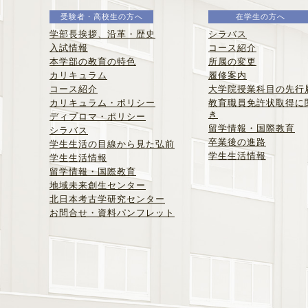
受験者・高校生の方へ
在学生の方へ
学部長挨拶、沿革・歴史
シラバス
入試情報
コース紹介
本学部の教育の特色
所属の変更
カリキュラム
履修案内
コース紹介
大学院授業科目の先行
カリキュラム・ポリシー
教育職員免許状取得に
き
ディプロマ・ポリシー
留学情報・国際教育
シラバス
卒業後の進路
学生生活の目線から見た弘前
学生生活情報
学生生活情報
留学情報・国際教育
地域未来創生センター
北日本考古学研究センター
お問合せ・資料パンフレット