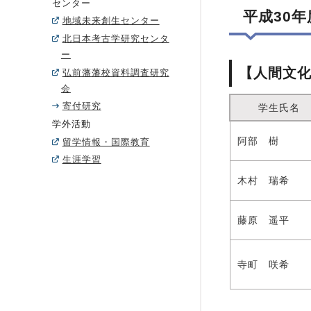
センター
平成30
地域未来創生センター
北日本考古学研究センタ
ー
【人間文
弘前藩藩校資料調査研究
会
寄付研究
学生氏名
学外活動
阿部 樹
留学情報・国際教育
生涯学習
木村 瑞希
藤原 遥平
寺町 咲希