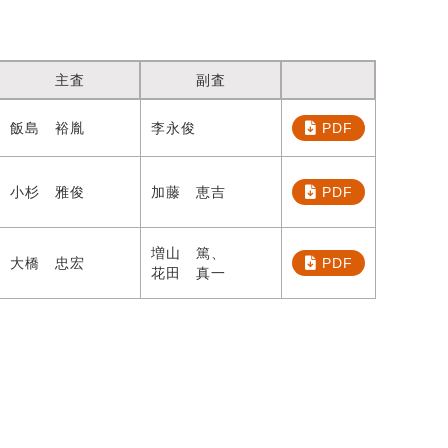
主査
副査
飯島 裕胤
李永俊
PDF
小杉 雅俊
加藤 恵吉
PDF
増山 篤、
大橋 忠宏
PDF
花田 真一