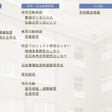
研究・社会連携情報
その他
研究活動実績
学内限定情報
教員データベース
弘前大学リポジトリ
教育活動実績
履修制度
卒業研究
関する手引
特定プロジェクト研究センター
地域未来創生センター
北日本考古学研究センター
弘前藩藩校資料調査研究会
寄付研究
学外活動
留学情報・国際教育
生涯学習