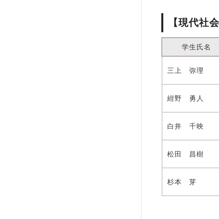
【現代社
学生氏名
三上 弥理
紺野 勇人
白井 千映
松田 昌樹
杉本 芽