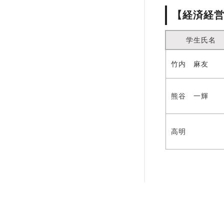
【経済経
学生氏名
竹内 麻友
熊谷 一輝
高明