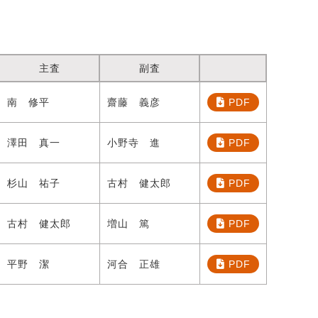
主査
副査
南 修平
齋藤 義彦
PDF
澤田 真一
小野寺 進
PDF
杉山 祐子
古村 健太郎
PDF
古村 健太郎
増山 篤
PDF
平野 潔
河合 正雄
PDF