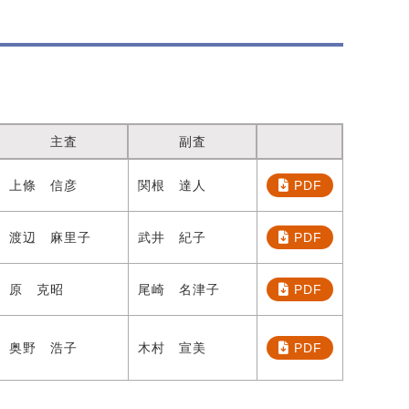
主査
副査
上條 信彦
関根 達人
PDF
渡辺 麻里子
武井 紀子
PDF
原 克昭
尾崎 名津子
PDF
奥野 浩子
木村 宣美
PDF