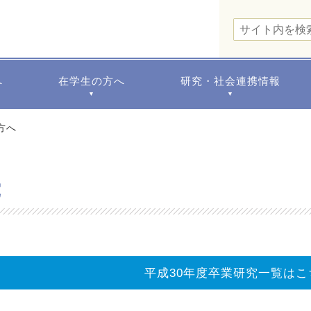
へ
在学生の方へ
研究・社会連携情報
▼
▼
方へ
究
平成30年度卒業研究一覧はこ